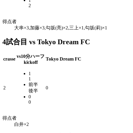
1
2
得点者
大串×3,加藤×3,勾坂(亮)×2,三上×1,勾坂(莉)×1
4試合目 vs Tokyo Dream FC
vs
10分ハーフ
crasse
Tokyo Dream FC
kickoff
1
1
前半
2
0
後半
0
0
得点者
白井×2