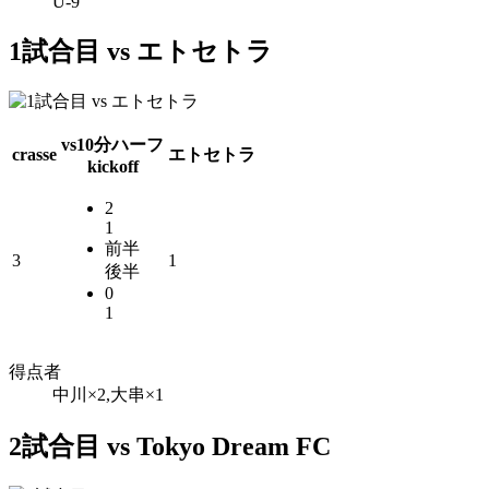
U-9
1試合目 vs エトセトラ
vs
10分ハーフ
crasse
エトセトラ
kickoff
2
1
前半
3
1
後半
0
1
得点者
中川×2,大串×1
2試合目 vs Tokyo Dream FC