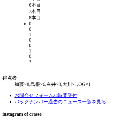
6本目
7本目
8本目
0
0
1
0
0
1
0
3
得点者
加藤×8,島根×6,白井×3,大川×1,OG×1
お問合せフォーム
24時間受付
バックナンバー
過去のニュース一覧を見る
instagram of crasse