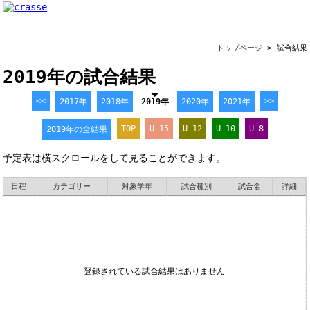
トップページ
> 試合結果
2019年の試合結果
<<
>>
2017年
2018年
2019年
2020年
2021年
TOP
U-15
U-12
U-10
U-8
2019年の全結果
予定表は横スクロールをして見ることができます。
日程
カテゴリー
対象学年
試合種別
試合名
詳細
登録されている試合結果はありません