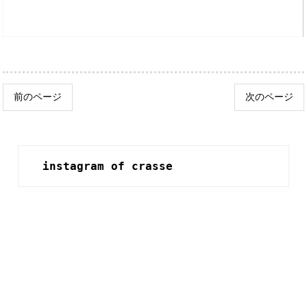
前のページ
次のページ
instagram of crasse