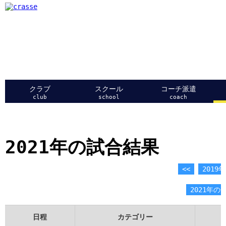
クラブ
スクール
コーチ派遣
club
school
coach
2021年の試合結果
<<
2019年
2021年の
日程
カテゴリー