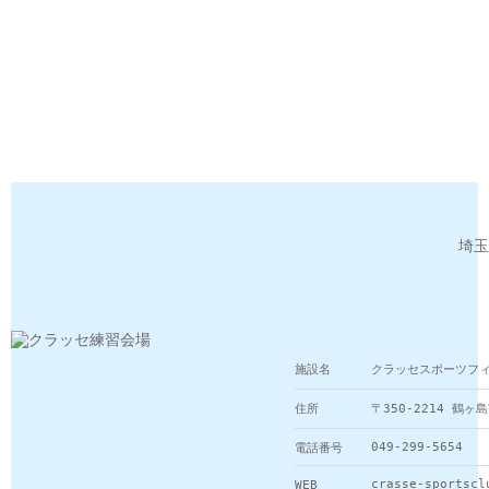
埼玉
施設名
クラッセスポーツフ
住所
〒350-2214 鶴ヶ
049-299-5654
電話番号
crasse-sportscl
WEB