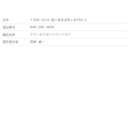
住所
〒350-2214 鶴ヶ島市太田ヶ谷755-2
049-299-5654
電話番号
クラッセスポーツフィールド
施設名称
運営責任者
田嶋 健一