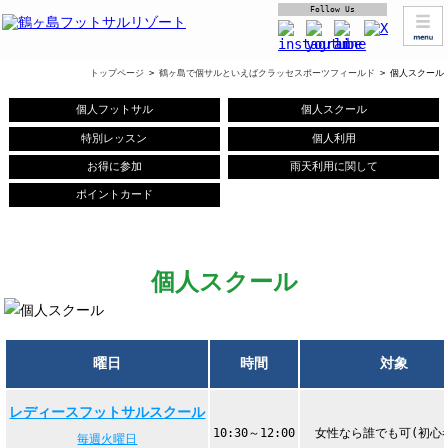
Follow Us
トップページ
>
鶴ヶ島で個サルといえばクラッセスポーツフィールド
> 個人スクール
個人フットサル
個人スクール
特別レッスン
個人利用
お得に参加
雨天利用に関して
ポイントカード
個人スクール
曜日
時間
対象
レディースフットサルスクール
10:30～12:00
女性なら誰でも可(初心
毎週火曜日