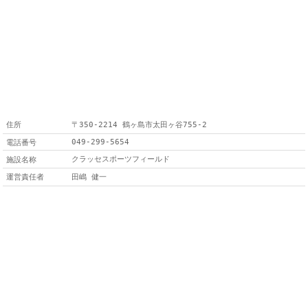
住所
〒350-2214 鶴ヶ島市太田ヶ谷755-2
049-299-5654
電話番号
クラッセスポーツフィールド
施設名称
運営責任者
田嶋 健一